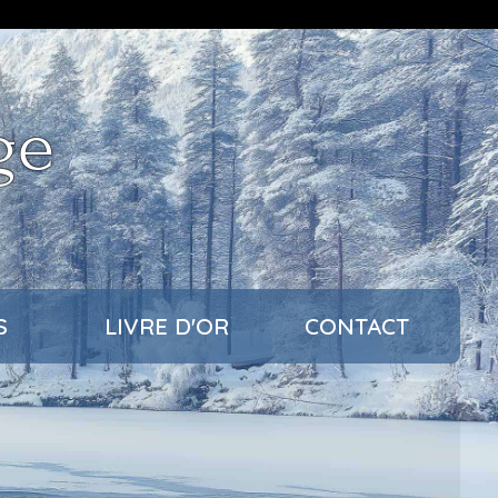
ge
S
LIVRE D'OR
CONTACT