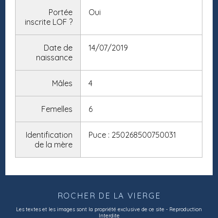
Portée
Oui
inscrite LOF
?
Date de
14/07/2019
naissance
Mâles
4
Femelles
6
Identification
Puce : 250268500750031
de la mère
ROCHER DE LA VIERGE
Les textes et les images sont la propriété exclusive de ce site - Reproduction
Interdite